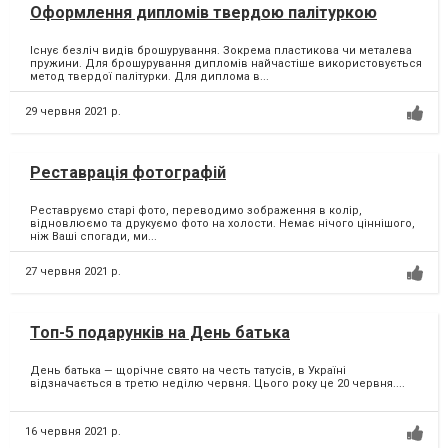
Оформлення дипломів твердою палітуркою
Існує безліч видів брошурування. Зокрема пластикова чи металева
пружини. Для брошурування дипломів найчастіше використовується
метод твердої палітурки. Для диплома в...
29 червня 2021 р.
Реставрація фотографій
Реставруємо старі фото, переводимо зображення в колір,
відновлюємо та друкуємо фото на холости. Немає нічого ціннішого,
ніж Ваші спогади, ми...
27 червня 2021 р.
Топ-5 подарунків на День батька
День батька — щорічне свято на честь татусів, в Україні
відзначається в третю неділю червня. Цього року це 20 червня....
16 червня 2021 р.