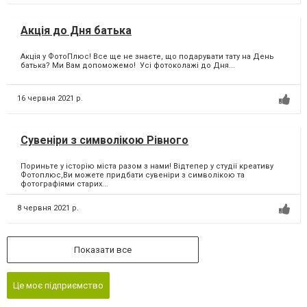
Акція до Дня батька
Акція у ФотоПлюс! Все ще не знаєте, що подарувати тату на День
батька? Ми Вам допоможемо! Усі фотоколажі до Дня...
16 червня 2021 р.
Сувеніри з символікою Рівного
Пориньте у історію міста разом з нами! Відтепер у студії креативу
Фотоплюс,Ви можете придбати сувеніри з символікою та
фотографіями старих...
8 червня 2021 р.
Показати все
Це моє підприємство