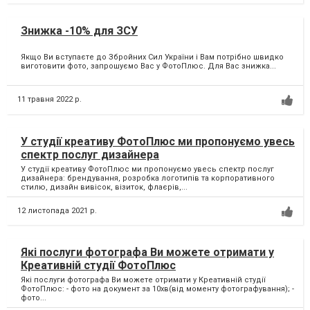
Знижка -10% для ЗСУ
Якщо Ви вступаєте до Збройних Сил України і Вам потрібно швидко
виготовити фото, запрошуємо Вас у ФотоПлюс. Для Вас знижка...
11 травня 2022 р.
У студії креативу ФотоПлюс ми пропонуємо увесь
спектр послуг дизайнера
У студії креативу ФотоПлюс ми пропонуємо увесь спектр послуг
дизайнера: брендування, розробка логотипів та корпоративного
стилю, дизайн вивісок, візиток, флаєрів,...
12 листопада 2021 р.
Які послуги фотографа Ви можете отримати у
Креативній студії ФотоПлюс
Які послуги фотографа Ви можете отримати у Креативній студії
ФотоПлюс: - фото на документ за 10хв(від моменту фотографування); -
фото...