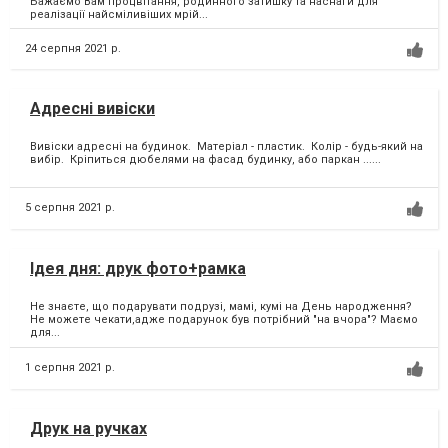
Бажаємо Вам процвітання, родинного затишку та наснаги для
реалізації найсміливіших мрій...
24 серпня 2021 р.
Адресні вивіски
Вивіски адресні на будинок. Матеріал - пластик. Колір - будь-який на
вибір. Кріпиться дюбелями на фасад будинку, або паркан ......
5 серпня 2021 р.
Ідея дня: друк фото+рамка
Не знаєте, що подарувати подрузі, мамі, кумі на День народження?
Не можете чекати,адже подарунок був потрібний "на вчора"? Маємо
для...
1 серпня 2021 р.
Друк на ручках