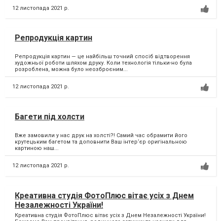
12 листопада 2021 р.
Репродукція картин
Репродукція картин — це найбільш точний спосіб відтворення
художньої роботи шляхом друку. Коли технологія тільки-но була
розроблена, можна було неозброєним...
12 листопада 2021 р.
Багети під холсти
Вже замовили у нас друк на холсті?! Самий час обрамити його
крутецьким багетом та доповнити Ваш інтер‘єр оригінальною
картиною наш...
12 листопада 2021 р.
Креативна студія ФотоПлюс вітає усіх з Днем
Незалежності України!
Креативна студія ФотоПлюс вітає усіх з Днем Незалежності України!