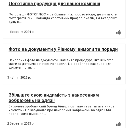
Логотипна продукція для вашої компанії
Фотостудія ФОТОПЛЮС – це більше, ніж просто місце, де знімають
фотографії. Ми – команда креативних професіоналів, які вкладають
душу в...
1 березня 2024 р.
Фото на документи у Рівному: вимоги та поради
Нанесення фото на документи - важлива процедура, яка вимагає
уваги та дотримання певних правил. Це особливо важливо для
документів, які...
3 квітня 2023 р.
Збільште свою видимість з нанесенням
зображень на одязі!
Ви хочете зробити свій бренд більш помітним та запам'ятатились
клієнтам? Не забувайте про нанесення зображень на одязі! Ми
пропонуємо широкий...
2 березня 2023 р.