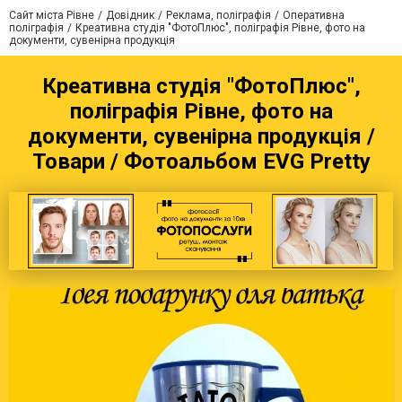
Сайт міста Рівне
Довідник
Реклама, поліграфія
Оперативна
поліграфія
Креативна студія "ФотоПлюс", поліграфія Рівне, фото на
документи, сувенірна продукція
Креативна студія "ФотоПлюс",
поліграфія Рівне, фото на
документи, сувенірна продукція /
Товари / Фотоальбом EVG Pretty