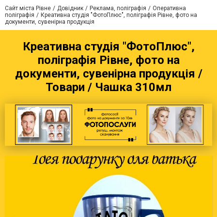
Сайт міста Рівне
Довідник
Реклама, поліграфія
Оперативна
поліграфія
Креативна студія "ФотоПлюс", поліграфія Рівне, фото на
документи, сувенірна продукція
Креативна студія "ФотоПлюс",
поліграфія Рівне, фото на
документи, сувенірна продукція /
Товари / Чашка 310мл