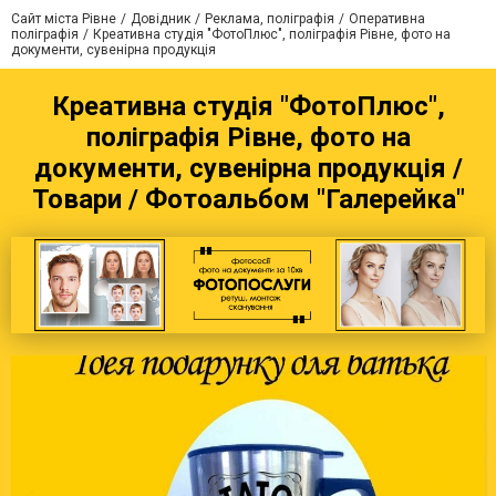
Сайт міста Рівне
Довідник
Реклама, поліграфія
Оперативна
поліграфія
Креативна студія "ФотоПлюс", поліграфія Рівне, фото на
документи, сувенірна продукція
Креативна студія "ФотоПлюс",
поліграфія Рівне, фото на
документи, сувенірна продукція /
Товари / Фотоальбом "Галерейка"