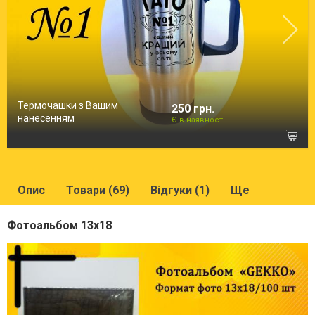
Термочашки з Вашим
250 грн.
нанесенням
Є в наявності
Опис
Товари (69)
Відгуки (1)
Ще
Фотоальбом 13х18