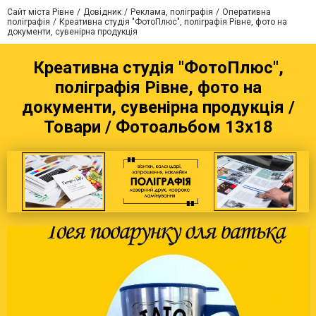
Сайт міста Рівне
Довідник
Реклама, поліграфія
Оперативна
поліграфія
Креативна студія "ФотоПлюс", поліграфія Рівне, фото на
документи, сувенірна продукція
Креативна студія "ФотоПлюс",
поліграфія Рівне, фото на
документи, сувенірна продукція /
Товари / Фотоальбом 13х18