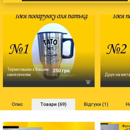
Термочашки з Вашим
250 грн.
нанесенням
Друк на мета
Є в наявності
Опис
Товари (69)
Відгуки (1)
Н