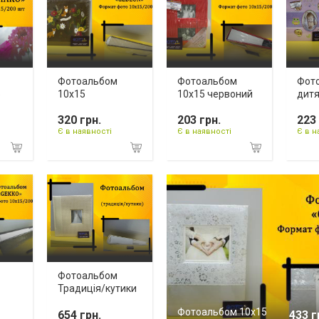
Фотоальбом
Фотоальбом
Фот
5
10х15
10х15 червоний
дитя
320 грн.
203 грн.
223 
Є в наявності
Є в наявності
Є в н
Фотоальбом
Традиція/кутики
Фотоальбом 10х15
654 грн.
433 г