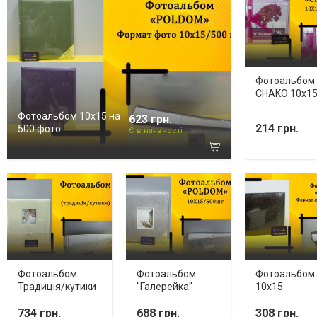
Фотоальбом
CHAKO 10х1
Фотоальбом 10х15 на
623 грн.
214 грн.
500 фото
Є в наявності
Фотоальбом
Фотоальбом
Фотоальбом
Традиція/кутики
"Галерейка"
10х15
734 грн.
688 грн.
308 грн.