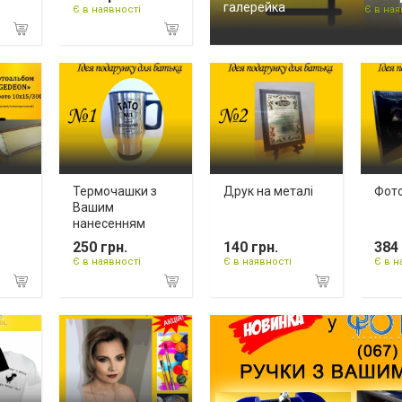
галерейка
Є в наявності
Є в ная
Термочашки з
Друк на металі
Фот
Вашим
нанесенням
250 грн.
140 грн.
384 
Є в наявності
Є в наявності
Є в н