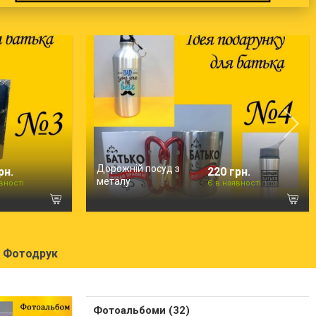
Дорожній посуд з
рн.
220 грн.
металу
вності
Є в наявності
Фотодрук
Фотоальбоми (32)