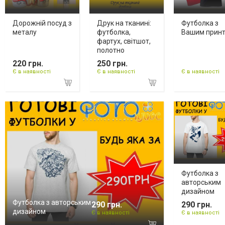
Дорожній посуд з
Друк на тканині:
Футболка з
металу
футболка,
Вашим прин
фартух, світшот,
полотно
220 грн.
250 грн.
Є в наявності
Є в наявності
Є в наявності
Футболка з
авторським
дизайном
Футболка з авторським
290 грн.
290 грн.
дизайном
Є в наявності
Є в наявності