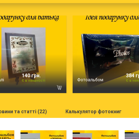
140 грн.
384 г
лі
Фотоальбом
Є в наявності
Є в ная
овини та статті (22)
Калькулятор фотокниг