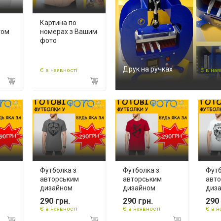
Картина по
том
номерах з Вашим
фото
Друк на ручках
Є в наявності
Є в ная
Футболка з
Футболка з
Футб
авторським
авторським
авт
дизайном
дизайном
диз
290 грн.
290 грн.
290 
Є в наявності
Є в наявності
Є в н