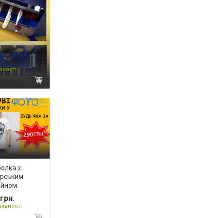
вності
олка з
орським
айном
грн.
аявності