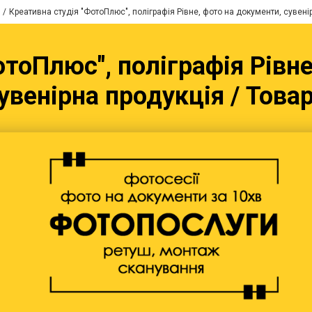
Креативна студія "ФотоПлюс", поліграфія Рівне, фото на документи, сувені
отоПлюс", поліграфія Рівне
увенірна продукція / Това