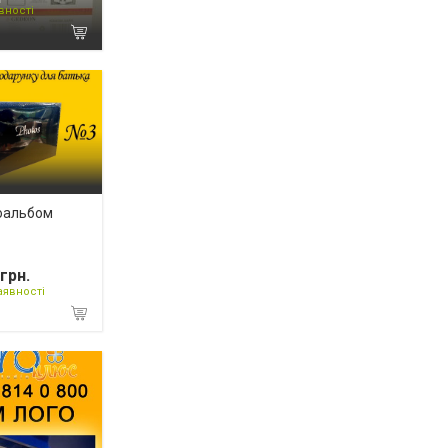
вності
оальбом
грн.
аявності